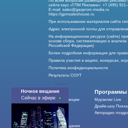
По всем вопросам размещения рекламы 
сейлз-хаус «ГПМ Реклама»: +7 (495) 921-
E-mail:
sales@gazprom-media.ru
https://gpmsaleshouse.ru
При использовании материалов сайта гип
Адрес электронной почты для отправлен
На информационном ресурсе (сайте) пр
основе сбора, систематизации и анализа
Российской Федерации)
Более подробная информация для прав
Правила участия в акциях, конкурсах, игр
Политика конфиденциальности
Результаты СОУТ
Скрыть
Ночное вещание
О нас
Программы
Сейчас в эфире
О радиостанции
Мурзилки Live
Команда
Драйв-шоу Поеха
Контакты
Авторадио поздр
Реклама
Города вещания