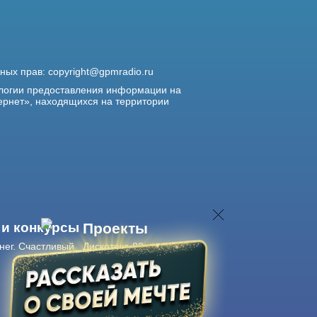
жных прав:
copyright@gpmradio.ru
логии предоставления информации на
ернет», находящихся на территории
 и конкурсы
Проекты
нег. Счастливый
Дискотека 80-х
Живые концерты
Журнал Авторадио
Авторадио
в смартфоне