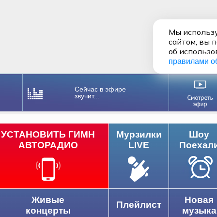
Мы использу
сайтом, вы 
об использо
правилами о
Сейчас в эфире
звучит...
УСТАНОВИТЬ ГИМН
Мурзилки
Шоу
АВТОРАДИО
LIVE
Поехал
Живые
Новая
Плейлист
концерты
музыка