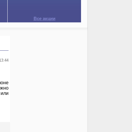
Все акции
13:44
лоне
ожно
 или