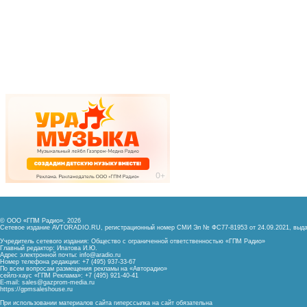
© ООО «ГПМ Радио», 2026
Сетевое издание AVTORADIO.RU, регистрационный номер
СМИ Эл № ФС77-81953 от 24.09.2021,
выда
Учредитель сетевого издания: Общество с ограниченной ответственностью «ГПМ Радио»
Главный редактор: Ипатова И.Ю.
Адрес электронной почты:
info@aradio.ru
Номер телефона редакции: +7 (495) 937-33-67
По всем вопросам размещения рекламы на «Авторадио»
сейлз-хаус «ГПМ Реклама»: +7 (495) 921-40-41
E-mail:
sales@gazprom-media.ru
https://gpmsaleshouse.ru
При использовании материалов сайта гиперссылка на сайт обязательна