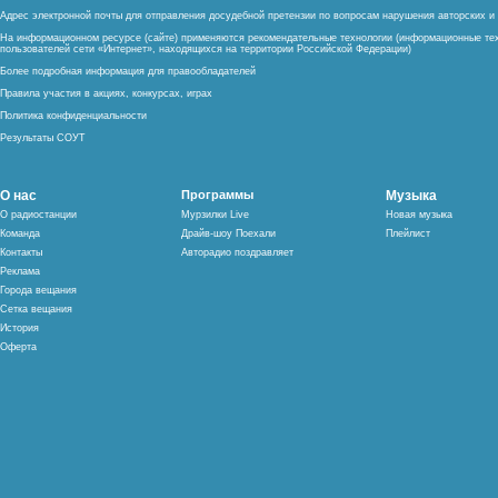
Адрес электронной почты для отправления досудебной претензии по вопросам нарушения авторских 
На информационном ресурсе (сайте) применяются рекомендательные технологии (информационные тех
пользователей сети «Интернет», находящихся на территории Российской Федерации)
Более подробная информация для правообладателей
Правила участия в акциях, конкурсах, играх
Политика конфиденциальности
Результаты СОУТ
О нас
Программы
Музыка
О радиостанции
Мурзилки Live
Новая музыка
Команда
Драйв-шоу Поехали
Плейлист
Контакты
Авторадио поздравляет
Реклама
Города вещания
Сетка вещания
История
Оферта