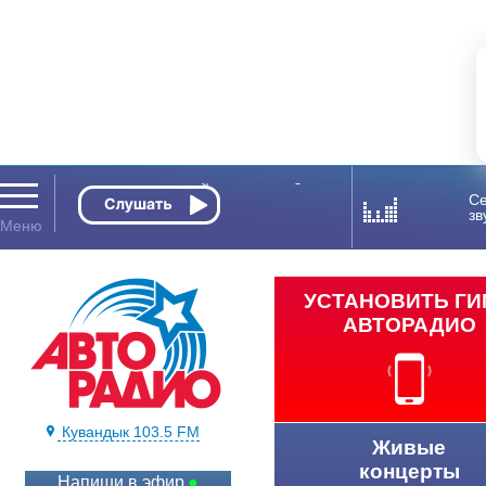
Се
зв
УСТАНОВИТЬ Г
АВТОРАДИО
Кувандык 103.5 FM
Живые
концерты
Напиши в эфир