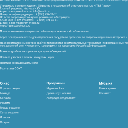
Сетевое издание AVTORADIO.RU, регистрационный номер
СМИ Эл № ФС77-81953 от 24.09.2021,
выда
Учредитель сетевого издания: Общество с ограниченной ответственностью «ГПМ Радио»
Главный редактор: Ипатова И.Ю.
Адрес электронной почты:
info@aradio.ru
Номер телефона редакции: +7 (495) 937-33-67
По всем вопросам размещения рекламы на «Авторадио»
сейлз-хаус «ГПМ Реклама»: +7 (495) 921-40-41
E-mail:
sales@gazprom-media.ru
https://gpmsaleshouse.ru
При использовании материалов сайта гиперссылка на сайт обязательна
Адрес электронной почты для отправления досудебной претензии по вопросам нарушения авторских 
На информационном ресурсе (сайте) применяются рекомендательные технологии (информационные тех
пользователей сети «Интернет», находящихся на территории Российской Федерации)
Более подробная информация для правообладателей
Правила участия в акциях, конкурсах, играх
Политика конфиденциальности
Результаты СОУТ
О нас
Программы
Музыка
О радиостанции
Мурзилки Live
Новая музыка
Команда
Драйв-шоу Поехали
Плейлист
Контакты
Авторадио поздравляет
Реклама
Города вещания
Сетка вещания
История
Оферта