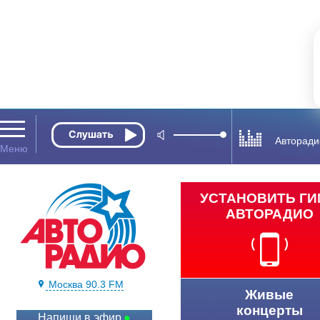
Авторади
УСТАНОВИТЬ Г
АВТОРАДИО
Москва 90.3 FM
Живые
концерты
Напиши в эфир