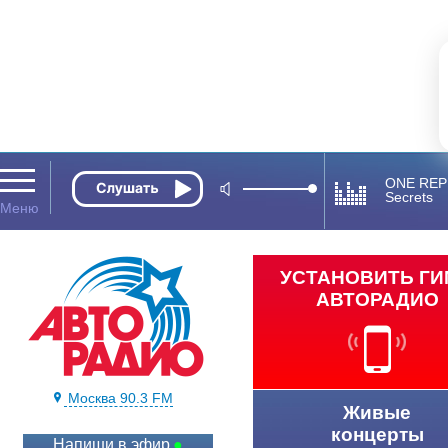
ONE REP
Secrets
УСТАНОВИТЬ Г
АВТОРАДИО
Москва 90.3 FM
Живые
концерты
Напиши в эфир