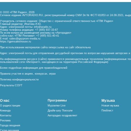
© ООО «ГПМ Радио», 2026
Сетевое издание AVTORADIO.RU, регистрационный номер
СМИ Эл № ФС77-81953 от 24.09.2021,
выда
Учредитель сетевого издания: Общество с ограниченной ответственностью «ГПМ Радио»
Главный редактор: Ипатова И.Ю.
Адрес электронной почты:
info@aradio.ru
Номер телефона редакции: +7 (495) 937-33-67
По всем вопросам размещения рекламы на «Авторадио»
сейлз-хаус «ГПМ Реклама»: +7 (495) 921-40-41
E-mail:
sales@gazprom-media.ru
https://gpmsaleshouse.ru
При использовании материалов сайта гиперссылка на сайт обязательна
Адрес электронной почты для отправления досудебной претензии по вопросам нарушения авторских 
На информационном ресурсе (сайте) применяются рекомендательные технологии (информационные тех
пользователей сети «Интернет», находящихся на территории Российской Федерации)
Более подробная информация для правообладателей
Правила участия в акциях, конкурсах, играх
Политика конфиденциальности
Результаты СОУТ
О нас
Программы
Музыка
О радиостанции
Мурзилки Live
Новая музыка
Команда
Драйв-шоу Поехали
Плейлист
Контакты
Авторадио поздравляет
Реклама
Города вещания
Сетка вещания