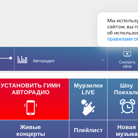
Мы использу
сайтом, вы 
об использо
правилами о
Авторадио
УСТАНОВИТЬ ГИМН
Мурзилки
Шоу
АВТОРАДИО
LIVE
Поехал
Живые
Новая
Плейлист
концерты
музыка