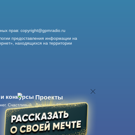
жных прав:
copyright@gpmradio.ru
логии предоставления информации на
ернет», находящихся на территории
 и конкурсы
Проекты
нег. Счастливый
Дискотека 80-х
Живые концерты
Журнал Авторадио
Авторадио
в смартфоне