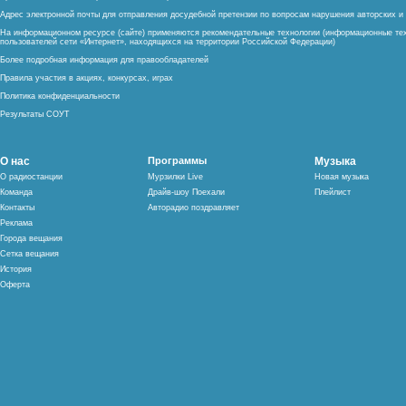
Адрес электронной почты для отправления досудебной претензии по вопросам нарушения авторских 
На информационном ресурсе (сайте) применяются рекомендательные технологии (информационные тех
пользователей сети «Интернет», находящихся на территории Российской Федерации)
Более подробная информация для правообладателей
Правила участия в акциях, конкурсах, играх
Политика конфиденциальности
Результаты СОУТ
О нас
Программы
Музыка
О радиостанции
Мурзилки Live
Новая музыка
Команда
Драйв-шоу Поехали
Плейлист
Контакты
Авторадио поздравляет
Реклама
Города вещания
Сетка вещания
История
Оферта