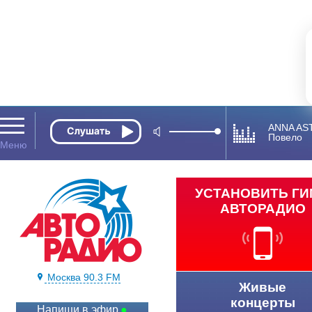
ANNA AS
Повело
УСТАНОВИТЬ Г
АВТОРАДИО
Москва 90.3 FM
Живые
концерты
Напиши в эфир