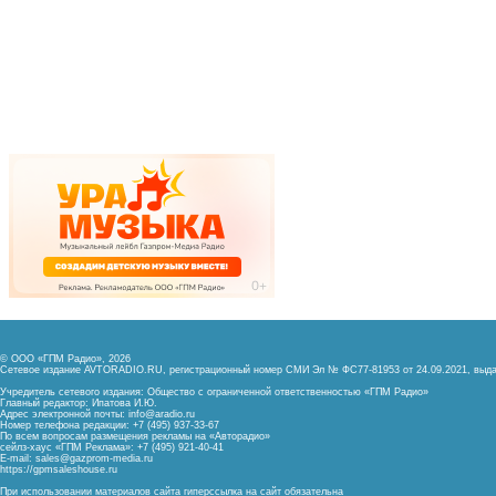
© ООО «ГПМ Радио», 2026
Сетевое издание AVTORADIO.RU, регистрационный номер
СМИ Эл № ФС77-81953 от 24.09.2021,
выда
Учредитель сетевого издания: Общество с ограниченной ответственностью «ГПМ Радио»
Главный редактор: Ипатова И.Ю.
Адрес электронной почты:
info@aradio.ru
Номер телефона редакции: +7 (495) 937-33-67
По всем вопросам размещения рекламы на «Авторадио»
сейлз-хаус «ГПМ Реклама»: +7 (495) 921-40-41
E-mail:
sales@gazprom-media.ru
https://gpmsaleshouse.ru
При использовании материалов сайта гиперссылка на сайт обязательна