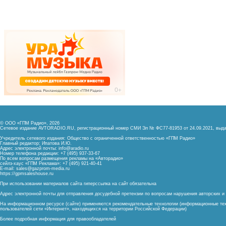
© ООО «ГПМ Радио», 2026
Сетевое издание AVTORADIO.RU, регистрационный номер
СМИ Эл № ФС77-81953 от 24.09.2021,
выда
Учредитель сетевого издания: Общество с ограниченной ответственностью «ГПМ Радио»
Главный редактор: Ипатова И.Ю.
Адрес электронной почты:
info@aradio.ru
Номер телефона редакции: +7 (495) 937-33-67
По всем вопросам размещения рекламы на «Авторадио»
сейлз-хаус «ГПМ Реклама»: +7 (495) 921-40-41
E-mail:
sales@gazprom-media.ru
https://gpmsaleshouse.ru
При использовании материалов сайта гиперссылка на сайт обязательна
Адрес электронной почты для отправления досудебной претензии по вопросам нарушения авторских 
На информационном ресурсе (сайте) применяются рекомендательные технологии (информационные тех
пользователей сети «Интернет», находящихся на территории Российской Федерации)
Более подробная информация для правообладателей