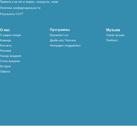
Правила участия в акциях, конкурсах, играх
Политика конфиденциальности
Результаты СОУТ
О нас
Программы
Музыка
О радиостанции
Мурзилки Live
Новая музыка
Команда
Драйв-шоу Поехали
Плейлист
Контакты
Авторадио поздравляет
Реклама
Города вещания
Сетка вещания
История
Оферта