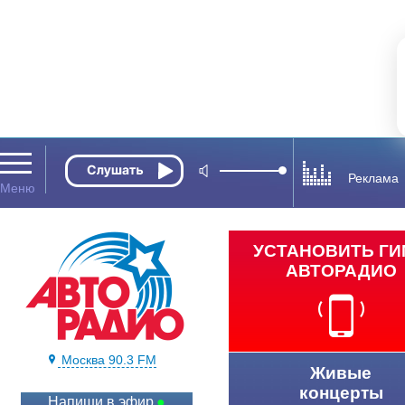
Реклама
УСТАНОВИТЬ Г
АВТОРАДИО
Москва 90.3 FM
Живые
концерты
Напиши в эфир