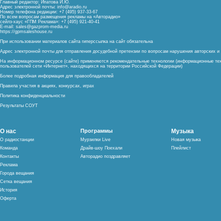
Главный редактор: Ипатова И.Ю.
Адрес электронной почты:
info@aradio.ru
Номер телефона редакции: +7 (495) 937-33-67
По всем вопросам размещения рекламы на «Авторадио»
сейлз-хаус «ГПМ Реклама»: +7 (495) 921-40-41
E-mail:
sales@gazprom-media.ru
https://gpmsaleshouse.ru
При использовании материалов сайта гиперссылка на сайт обязательна
Адрес электронной почты для отправления досудебной претензии по вопросам нарушения авторских 
На информационном ресурсе (сайте) применяются рекомендательные технологии (информационные тех
пользователей сети «Интернет», находящихся на территории Российской Федерации)
Более подробная информация для правообладателей
Правила участия в акциях, конкурсах, играх
Политика конфиденциальности
Результаты СОУТ
О нас
Программы
Музыка
О радиостанции
Мурзилки Live
Новая музыка
Команда
Драйв-шоу Поехали
Плейлист
Контакты
Авторадио поздравляет
Реклама
Города вещания
Сетка вещания
История
Оферта