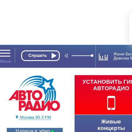
Женя Бе
Девочка 
УСТАНОВИТЬ Г
АВТОРАДИО
Москва 90.3 FM
Живые
концерты
Напиши в эфир