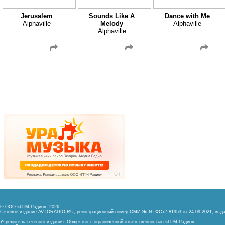
Jerusalem
Sounds Like A
Dance with Me
Alphaville
Melody
Alphaville
Alphaville
© ООО «ГПМ Радио», 2026
Сетевое издание AVTORADIO.RU, регистрационный номер
СМИ Эл № ФС77-81953 от 24.09.2021,
выда
Учредитель сетевого издания: Общество с ограниченной ответственностью «ГПМ Радио»