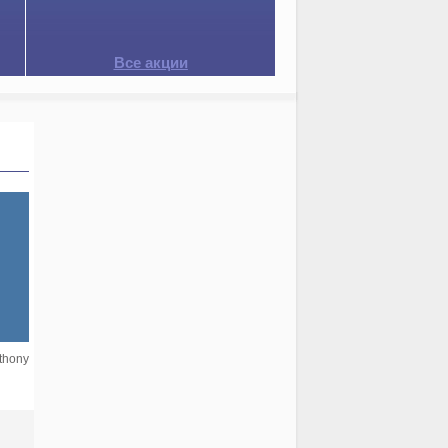
Все акции
nthony