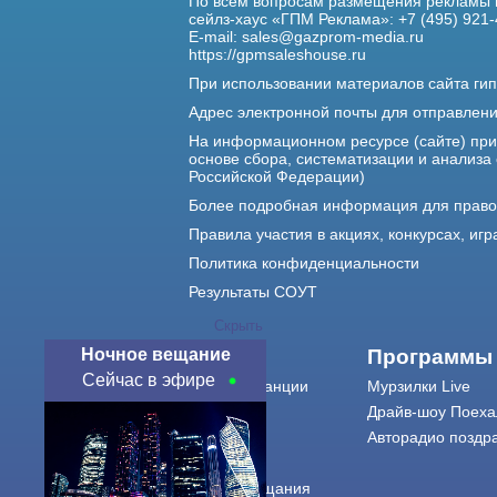
По всем вопросам размещения рекламы 
сейлз-хаус «ГПМ Реклама»: +7 (495) 921-
E-mail:
sales@gazprom-media.ru
https://gpmsaleshouse.ru
При использовании материалов сайта гип
Адрес электронной почты для отправлен
На информационном ресурсе (сайте) пр
основе сбора, систематизации и анализа
Российской Федерации)
Более подробная информация для прав
Правила участия в акциях, конкурсах, игр
Политика конфиденциальности
Результаты СОУТ
Скрыть
Ночное вещание
О нас
Программы
Сейчас в эфире
О радиостанции
Мурзилки Live
Команда
Драйв-шоу Поеха
Контакты
Авторадио поздр
Реклама
Города вещания