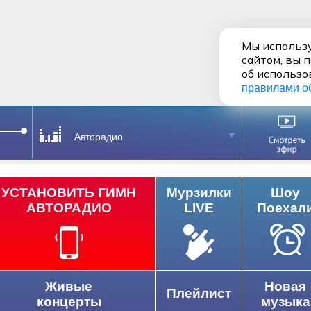
Мы использу
сайтом, вы 
об использо
правилами о
Авторадио
УСТАНОВИТЬ ГИМН
Мурзилки
Шоу
АВТОРАДИО
LIVE
Поехал
Живые
Новая
Плейлист
концерты
музыка