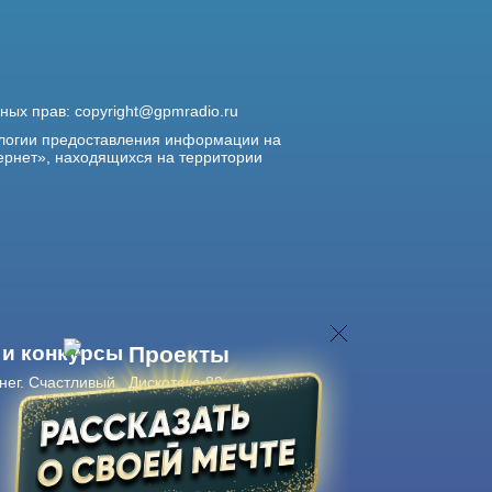
жных прав:
copyright@gpmradio.ru
логии предоставления информации на
ернет», находящихся на территории
 и конкурсы
Проекты
нег. Счастливый
Дискотека 80-х
Живые концерты
Журнал Авторадио
Авторадио
в смартфоне