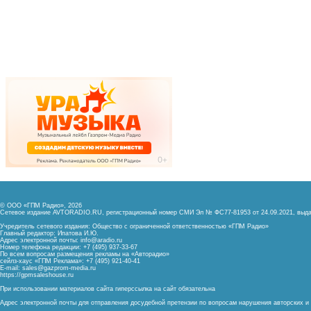
© ООО «ГПМ Радио», 2026
Сетевое издание AVTORADIO.RU, регистрационный номер
СМИ Эл № ФС77-81953 от 24.09.2021,
выда
Учредитель сетевого издания: Общество с ограниченной ответственностью «ГПМ Радио»
Главный редактор: Ипатова И.Ю.
Адрес электронной почты:
info@aradio.ru
Номер телефона редакции: +7 (495) 937-33-67
По всем вопросам размещения рекламы на «Авторадио»
сейлз-хаус «ГПМ Реклама»: +7 (495) 921-40-41
E-mail:
sales@gazprom-media.ru
https://gpmsaleshouse.ru
При использовании материалов сайта гиперссылка на сайт обязательна
Адрес электронной почты для отправления досудебной претензии по вопросам нарушения авторских 