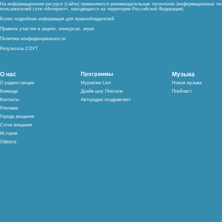
На информационном ресурсе (сайте) применяются рекомендательные технологии (информационные тех
пользователей сети «Интернет», находящихся на территории Российской Федерации)
Более подробная информация для правообладателей
Правила участия в акциях, конкурсах, играх
Политика конфиденциальности
Результаты СОУТ
О нас
Программы
Музыка
О радиостанции
Мурзилки Live
Новая музыка
Команда
Драйв-шоу Поехали
Плейлист
Контакты
Авторадио поздравляет
Реклама
Города вещания
Сетка вещания
История
Оферта