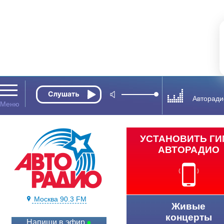
Авторади
УСТАНОВИТЬ Г
АВТОРАДИО
Москва 90.3 FM
Живые
концерты
Напиши в эфир