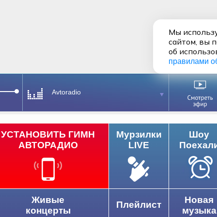
Мы использу
сайтом, вы 
об использо
правилами о
Avtoradio
УСТАНОВИТЬ ГИМН
Мурзилки
Шоу
АВТОРАДИО
LIVE
Поехал
Живые
Новая
Плейлист
концерты
музыка