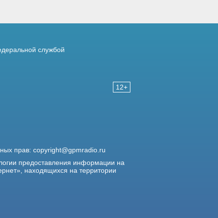
деральной службой
12+
жных прав:
copyright@gpmradio.ru
логии предоставления информации на
ернет», находящихся на территории