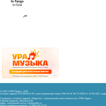
In-Tango
In-Grid
© ООО «ГПМ Радио», 2026
Сетевое издание AVTORADIO.RU, регистрационный номер
СМИ Эл № ФС77-81953 от 24.09.2021,
выда
Учредитель сетевого издания: Общество с ограниченной ответственностью «ГПМ Радио»
Главный редактор: Ипатова И.Ю.
Адрес электронной почты:
info@aradio.ru
Номер телефона редакции: +7 (495) 937-33-67