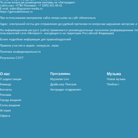
По всем вопросам размещения рекламы на «Авторадио»
сейлз-хаус «ГПМ Реклама»: +7 (495) 921-40-41
E-mail:
sales@gazprom-media.ru
https://gpmsaleshouse.ru
При использовании материалов сайта гиперссылка на сайт обязательна
Адрес электронной почты для отправления досудебной претензии по вопросам нарушения авторских 
На информационном ресурсе (сайте) применяются рекомендательные технологии (информационные тех
пользователей сети «Интернет», находящихся на территории Российской Федерации)
Более подробная информация для правообладателей
Правила участия в акциях, конкурсах, играх
Политика конфиденциальности
Результаты СОУТ
О нас
Программы
Музыка
О радиостанции
Мурзилки Live
Новая музыка
Команда
Драйв-шоу Поехали
Плейлист
Контакты
Авторадио поздравляет
Реклама
Города вещания
Сетка вещания
История
Оферта