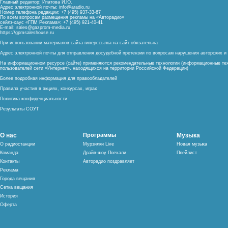
Главный редактор: Ипатова И.Ю.
Адрес электронной почты:
info@aradio.ru
Номер телефона редакции: +7 (495) 937-33-67
По всем вопросам размещения рекламы на «Авторадио»
сейлз-хаус «ГПМ Реклама»: +7 (495) 921-40-41
E-mail:
sales@gazprom-media.ru
https://gpmsaleshouse.ru
При использовании материалов сайта гиперссылка на сайт обязательна
Адрес электронной почты для отправления досудебной претензии по вопросам нарушения авторских 
На информационном ресурсе (сайте) применяются рекомендательные технологии (информационные тех
пользователей сети «Интернет», находящихся на территории Российской Федерации)
Более подробная информация для правообладателей
Правила участия в акциях, конкурсах, играх
Политика конфиденциальности
Результаты СОУТ
О нас
Программы
Музыка
О радиостанции
Мурзилки Live
Новая музыка
Команда
Драйв-шоу Поехали
Плейлист
Контакты
Авторадио поздравляет
Реклама
Города вещания
Сетка вещания
История
Оферта