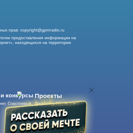
жных прав:
copyright@gpmradio.ru
логии предоставления информации на
ернет», находящихся на территории
 и конкурсы
Проекты
нег. Счастливый
Дискотека 80-х
Живые концерты
Журнал Авторадио
Авторадио
в смартфоне