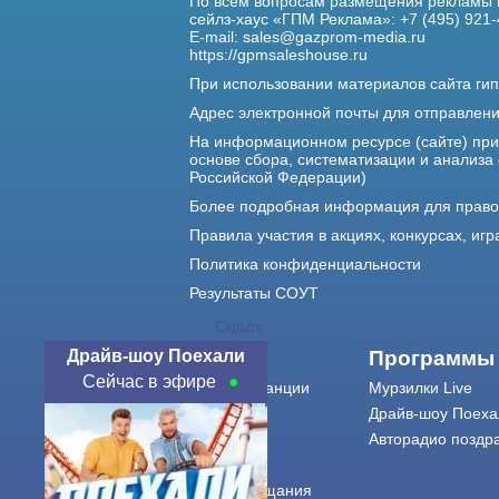
По всем вопросам размещения рекламы 
сейлз-хаус «ГПМ Реклама»: +7 (495) 921-
E-mail:
sales@gazprom-media.ru
https://gpmsaleshouse.ru
При использовании материалов сайта гип
Адрес электронной почты для отправлен
На информационном ресурсе (сайте) пр
основе сбора, систематизации и анализа
Российской Федерации)
Более подробная информация для прав
Правила участия в акциях, конкурсах, игр
Политика конфиденциальности
Результаты СОУТ
Скрыть
Драйв-шоу Поехали
О нас
Программы
Сейчас в эфире
О радиостанции
Мурзилки Live
Команда
Драйв-шоу Поеха
Контакты
Авторадио поздр
Реклама
Города вещания