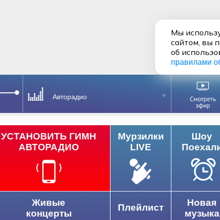
Мы использу
сайтом, вы 
об использо
правилами о
Авторадио
УСТАНОВИТЬ ГИМН
Мурзилки
Шоу
АВТОРАДИО
LIVE
Поехал
Живые
Новая
Плейлист
концерты
музыка