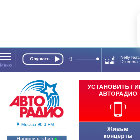
Nelly feat
Dilemma
УСТАНОВИТЬ Г
АВТОРАДИО
Москва 90.3 FM
Живые
концерты
Напиши в эфир