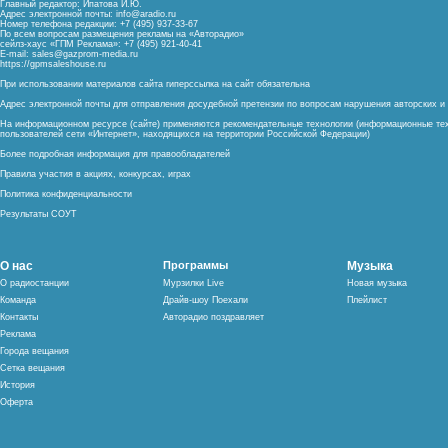
Главный редактор: Ипатова И.Ю.
Адрес электронной почты:
info@aradio.ru
Номер телефона редакции: +7 (495) 937-33-67
По всем вопросам размещения рекламы на «Авторадио»
сейлз-хаус «ГПМ Реклама»: +7 (495) 921-40-41
E-mail:
sales@gazprom-media.ru
https://gpmsaleshouse.ru
При использовании материалов сайта гиперссылка на сайт обязательна
Адрес электронной почты для отправления досудебной претензии по вопросам нарушения авторских 
На информационном ресурсе (сайте) применяются рекомендательные технологии (информационные тех
пользователей сети «Интернет», находящихся на территории Российской Федерации)
Более подробная информация для правообладателей
Правила участия в акциях, конкурсах, играх
Политика конфиденциальности
Результаты СОУТ
О нас
Программы
Музыка
О радиостанции
Мурзилки Live
Новая музыка
Команда
Драйв-шоу Поехали
Плейлист
Контакты
Авторадио поздравляет
Реклама
Города вещания
Сетка вещания
История
Оферта