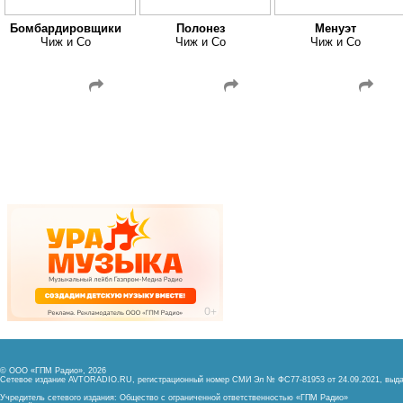
Бомбардировщики
Полонез
Менуэт
Чиж и Co
Чиж и Co
Чиж и Co
© ООО «ГПМ Радио», 2026
Сетевое издание AVTORADIO.RU, регистрационный номер
СМИ Эл № ФС77-81953 от 24.09.2021,
выда
Учредитель сетевого издания: Общество с ограниченной ответственностью «ГПМ Радио»