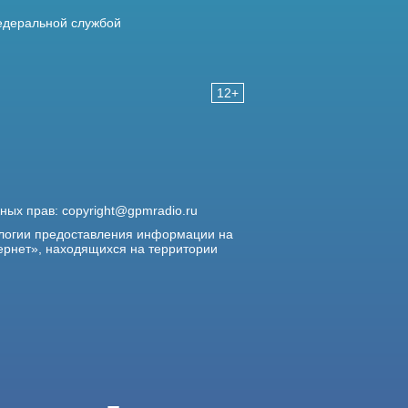
деральной службой
12+
жных прав:
copyright@gpmradio.ru
логии предоставления информации на
ернет», находящихся на территории