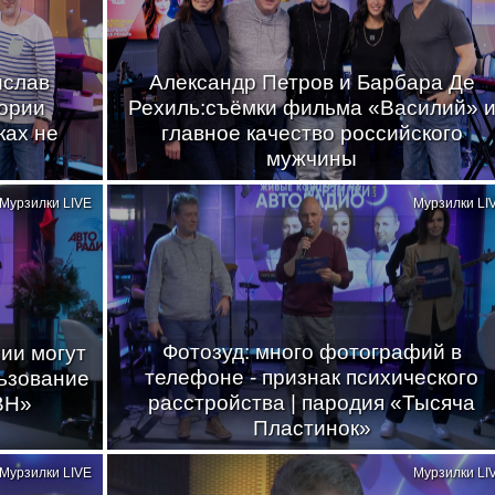
ислав
Александр Петров и Барбара Де
тории
Рехиль:съёмки фильма «Василий» 
ках не
главное качество российского
мужчины
Мурзилки LIVE
Мурзилки LI
Фотозуд: много фотографий в
ии могут
телефоне - признак психического
ьзование
расстройства | пародия «Тысяча
ВН»
Пластинок»
Мурзилки LIVE
Мурзилки LI