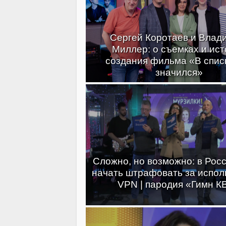
Сергей Коротаев и Влад
Миллер: о съемках и ис
создания фильма «В спис
значился»
Сложно, но возможно: в Росс
начать штрафовать за испол
VPN | пародия «Гимн К