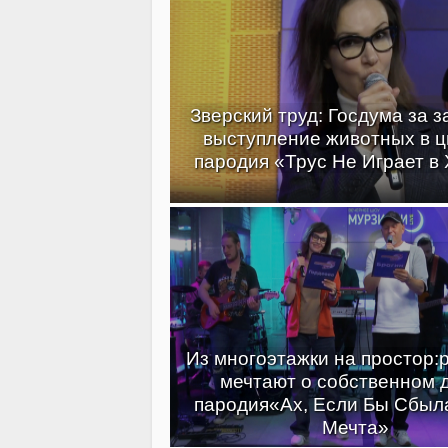
Зверский труд: Госдума за з
выступление животных в ц
пародия «Трус Не Играет в 
Из многоэтажки на простор:
мечтают о собственном 
пародия«Ах, Если Бы Сбыл
Мечта»