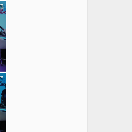
VE
VE