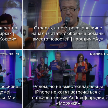
апрет на
Страсть, а не стресс: россияне
ирках |
начали читать любовные романы
Хоккей»
вместо новостей | пародия «Ау»
Мурзилки LIVE
Мурзилки LI
россияне
Рядом, но не вместе:владельцы
доме|
iPhone не хотят встречаться с
ась Моя
пользователями Android|пародия
«Морячка»