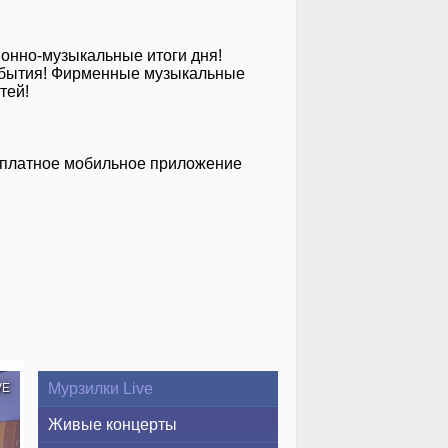
ионно-музыкальные итоги дня!
 события! Фирменные музыкальные
тей!
сплатное мобильное приложение
Мурзилки Live
VE
Живые концерты