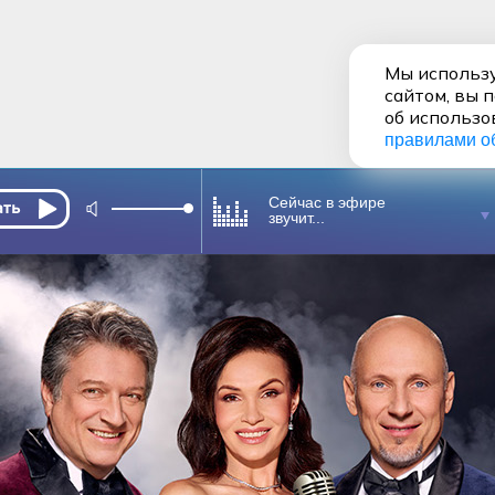
Мы использу
сайтом, вы 
об использо
правилами о
Сейчас в эфире
звучит...