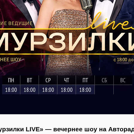
ПН
ВТ
СР
ЧТ
ПТ
СБ
ВС
18:00
18:00
18:00
18:00
18:00
рзилки LIVE» — вечернее шоу на Автора