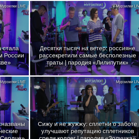
Мурзилки LIVE
Мурзилки LI
а стала
Десятки тысяч на ветер: россияне
м России
рассекретили самые бесполезные
кве»
траты | пародия «Лилипутик»
Мурзилки LIVE
Мурзилки LI
о:названы
Сижу и не жужжу: сплетни о заботе
ческие
улучшают репутацию сплетников
 Сердце»
среди коллег | пародия «Золушка»