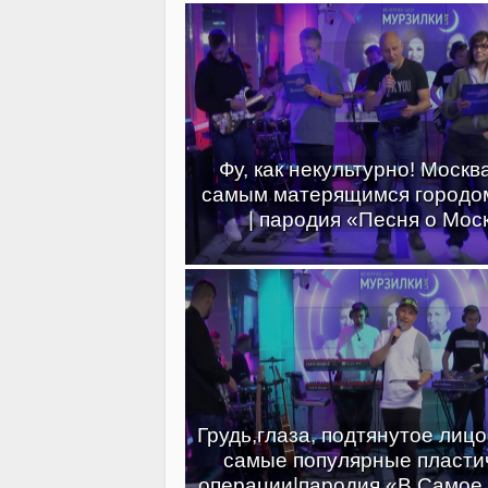
Фу, как некультурно! Москв
самым матерящимся городо
| пародия «Песня о Мос
Грудь,глаза, подтянутое лиц
самые популярные пласти
операции|пародия «В Самое