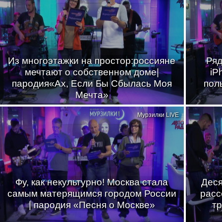
Из многоэтажки на простор:россияне
Ряд
мечтают о собственном доме|
iP
пародия«Ах, Если Бы Сбылась Моя
пол
Мечта»
Мурзилки LIVE
Фу, как некультурно! Москва стала
Деся
самым матерящимся городом России
расс
| пародия «Песня о Москве»
тр