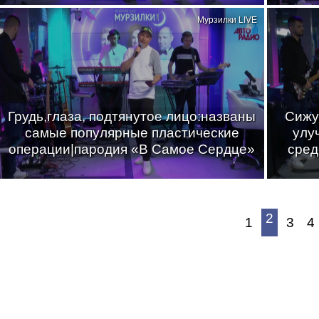
Мурзилки LIVE
Грудь,глаза, подтянутое лицо:названы
Сижу
самые популярные пластические
улу
операции|пародия «В Самое Сердце»
сред
2
1
3
4