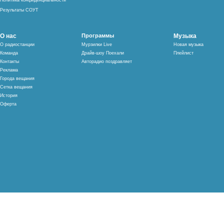
Политика конфиденциальности
Результаты СОУТ
О нас
Программы
Музыка
О радиостанции
Мурзилки Live
Новая музыка
Команда
Драйв-шоу Поехали
Плейлист
Контакты
Авторадио поздравляет
Реклама
Города вещания
Сетка вещания
История
Оферта