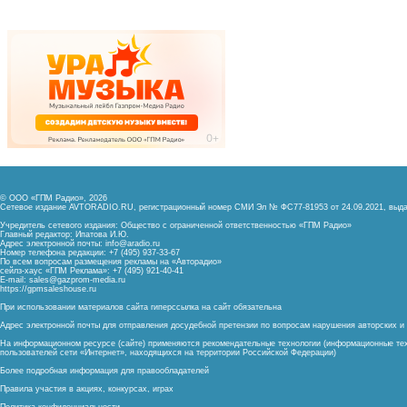
© ООО «ГПМ Радио», 2026
Сетевое издание AVTORADIO.RU, регистрационный номер
СМИ Эл № ФС77-81953 от 24.09.2021,
выда
Учредитель сетевого издания: Общество с ограниченной ответственностью «ГПМ Радио»
Главный редактор: Ипатова И.Ю.
Адрес электронной почты:
info@aradio.ru
Номер телефона редакции: +7 (495) 937-33-67
По всем вопросам размещения рекламы на «Авторадио»
сейлз-хаус «ГПМ Реклама»: +7 (495) 921-40-41
E-mail:
sales@gazprom-media.ru
https://gpmsaleshouse.ru
При использовании материалов сайта гиперссылка на сайт обязательна
Адрес электронной почты для отправления досудебной претензии по вопросам нарушения авторских 
На информационном ресурсе (сайте) применяются рекомендательные технологии (информационные тех
пользователей сети «Интернет», находящихся на территории Российской Федерации)
Более подробная информация для правообладателей
Правила участия в акциях, конкурсах, играх