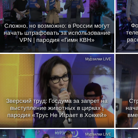
Фо
Сложно, но возможно: в России могут
теле
начать штрафовать за использование
рас
VPN | пародия «Гимн КВН»
Мурзилки LIVE
Зверский труд: Госдума за запрет на
Стр
выступление животных в цирках |
нач
пародия «Трус Не Играет в Хоккей»
вме
Мурзилки LIVE