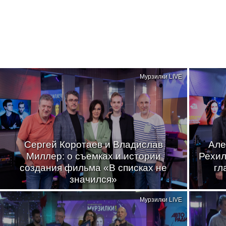
Мурзилки LIVE
Сергей Коротаев и Владислав
Але
Миллер: о съемках и истории
Рехил
создания фильма «В списках не
гл
значился»
Мурзилки LIVE