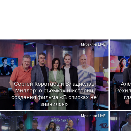
Мурзилки LIVE
Сергей Коротаев и Владислав
Але
Миллер: о съемках и истории
Рехил
создания фильма «В списках не
гл
значился»
Мурзилки LIVE