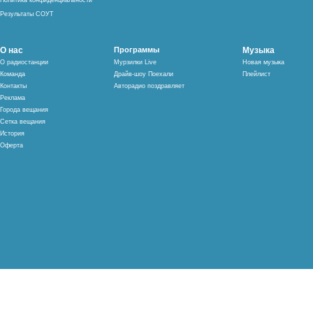
Политика конфиденциальности
Результаты СОУТ
О нас
Программы
Музыка
О радиостанции
Мурзилки Live
Новая музыка
Команда
Драйв-шоу Поехали
Плейлист
Контакты
Авторадио поздравляет
Реклама
Города вещания
Сетка вещания
История
Оферта