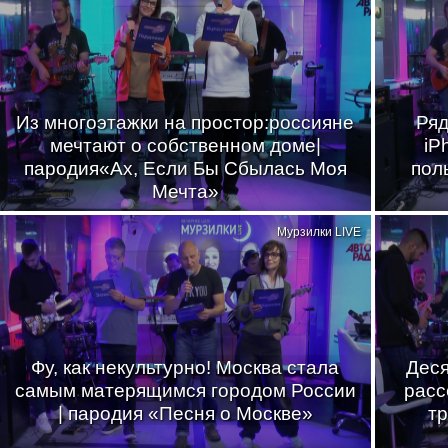
Из многоэтажки на простор:россияне
Ряд
мечтают о собственном доме|
iP
пародия«Ах, Если Бы Сбылась Моя
пол
Мечта»
Мурзилки LIVE
Фу, как некультурно! Москва стала
Деся
самым матерящимся городом России
расс
| пародия «Песня о Москве»
тр