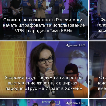
Фо
Сложно, но возможно: в России могут
теле
начать штрафовать за использование
рас
VPN | пародия «Гимн КВН»
Мурзилки LIVE
Зверский труд: Госдума за запрет на
Стр
выступление животных в цирках |
нач
пародия «Трус Не Играет в Хоккей»
вме
Мурзилки LIVE