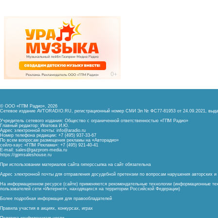
© ООО «ГПМ Радио», 2026
Сетевое издание AVTORADIO.RU, регистрационный номер
СМИ Эл № ФС77-81953 от 24.09.2021,
выда
Учредитель сетевого издания: Общество с ограниченной ответственностью «ГПМ Радио»
Главный редактор: Ипатова И.Ю.
Адрес электронной почты:
info@aradio.ru
Номер телефона редакции: +7 (495) 937-33-67
По всем вопросам размещения рекламы на «Авторадио»
сейлз-хаус «ГПМ Реклама»: +7 (495) 921-40-41
E-mail:
sales@gazprom-media.ru
https://gpmsaleshouse.ru
При использовании материалов сайта гиперссылка на сайт обязательна
Адрес электронной почты для отправления досудебной претензии по вопросам нарушения авторских 
На информационном ресурсе (сайте) применяются рекомендательные технологии (информационные тех
пользователей сети «Интернет», находящихся на территории Российской Федерации)
Более подробная информация для правообладателей
Правила участия в акциях, конкурсах, играх