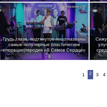
Мурзилки LIVE
Грудь,глаза, подтянутое лицо:названы
Сижу
самые популярные пластические
улу
операции|пародия «В Самое Сердце»
сред
2
1
3
4