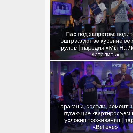
Пар под запретом: води
оштрафуют за курение вей
рулём | пародия «Мы На Л
Катались»
Тараканы, соседи, ремонт:
пугающие квартиросъем
условия проживания | па
«Believe»