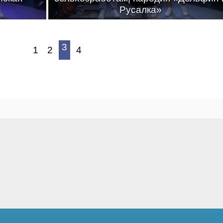
Русалка»
3
1
2
4