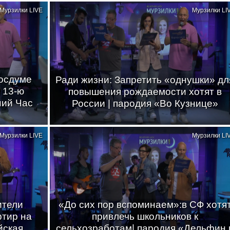
Мурзилки LIVE
Мурзилки LI
Госдуме
Ради жизни: Запретить «однушки» дл
 13-ю
повышения рождаемости хотят в
ний Час
России | пародия «Во Кузнице»
Мурзилки LIVE
Мурзилки LI
ители
«До сих пор вспоминаем»:в СФ хотя
ртир на
привлечь школьников к
йская
сельхозработам| пародия «Дельфин 