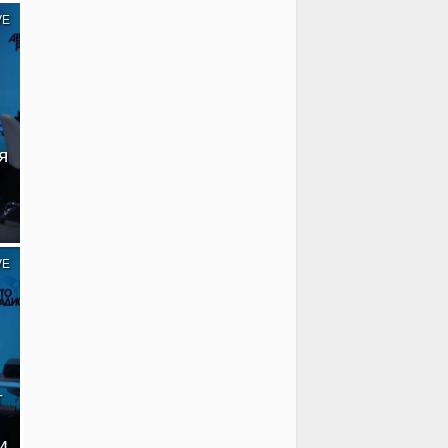
VE
я
VE
т
и