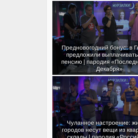
Предновогодний бонус: в 
предложили выплачивать
пенсию | пародия «Послед
Декабря»
Чуланное настроение: ж
городов несут вещи из ква
склады | пародия «Росси