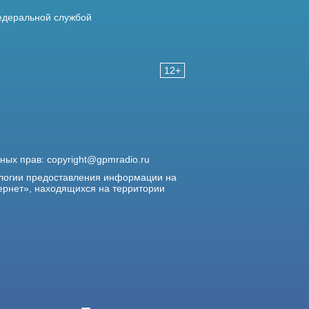
деральной службой
12+
жных прав:
copyright@gpmradio.ru
логии предоставления информации на
ернет», находящихся на территории