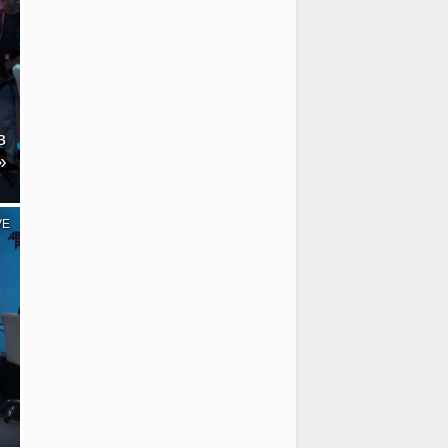
в
»
VE