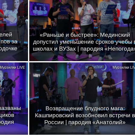
телей
«Раньше и быстрее»: Мединский
пов за
допустил уменьшение сроков учебы 
одочке
школах и ВУЗах | пародия «Непогода
Мурзилки LIVE
Мурзилки LI
 названы
Возвращение блудного мага:
щиков
Кашпировский возобновил встречи в
родия
России | пародия «Анатолий»