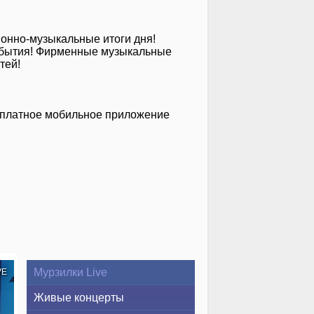
ионно-музыкальные итоги дня!
 события! Фирменные музыкальные
тей!
сплатное мобильное приложение
Мурзилки Live
VE
Живые концерты