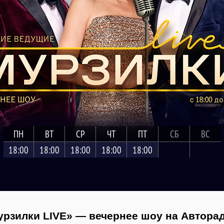
ПН
ВТ
СР
ЧТ
ПТ
СБ
ВС
18:00
18:00
18:00
18:00
18:00
рзилки LIVE» — вечернее шоу на Автора