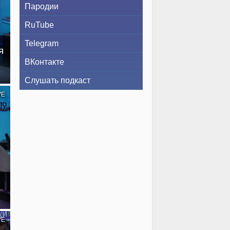
Пародии
RuTube
Telegram
я
ВКонтакте
Слушать подкаст
VE
VE