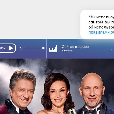
Мы использу
сайтом, вы 
об использо
правилами о
Сейчас в эфире
звучит...