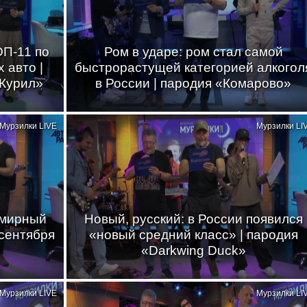
ОП-11 по
Ром в ударе: ром стал самой
 авто |
быстрорастущей категорией алкогол
 Курил»
в России | пародия «Комарово»
Мурзилки LIVE
Мурзилки LI
емирный
Новый, русский: в России появился
 сентября
«новый средний класс» | пародия
«Darkwing Duck»
Мурзилки LIVE
Мурзилки LI