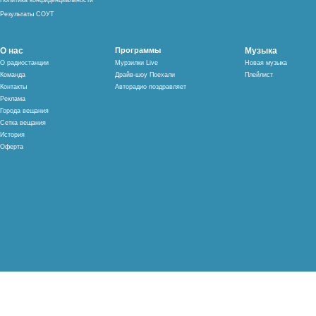
Политика конфиденциальности
Результаты СОУТ
О нас
Программы
Музыка
О радиостанции
Мурзилки Live
Новая музыка
Команда
Драйв-шоу Поехали
Плейлист
Контакты
Авторадио поздравляет
Реклама
Города вещания
Сетка вещания
История
Оферта