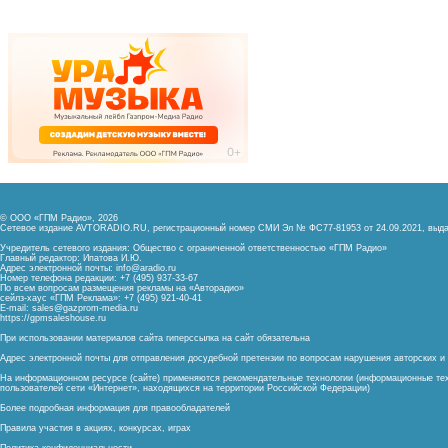
© ООО «ГПМ Радио», 2026
Сетевое издание AVTORADIO.RU, регистрационный номер
СМИ Эл № ФС77-81953 от 24.09.2021,
выда
Учредитель сетевого издания: Общество с ограниченной ответственностью «ГПМ Радио»
Главный редактор: Ипатова И.Ю.
Адрес электронной почты:
info@aradio.ru
Номер телефона редакции: +7 (495) 937-33-67
По всем вопросам размещения рекламы на «Авторадио»
сейлз-хаус «ГПМ Реклама»: +7 (495) 921-40-41
E-mail:
sales@gazprom-media.ru
https://gpmsaleshouse.ru
При использовании материалов сайта гиперссылка на сайт обязательна
Адрес электронной почты для отправления досудебной претензии по вопросам нарушения авторских 
На информационном ресурсе (сайте) применяются рекомендательные технологии (информационные тех
пользователей сети «Интернет», находящихся на территории Российской Федерации)
Более подробная информация для правообладателей
Правила участия в акциях, конкурсах, играх