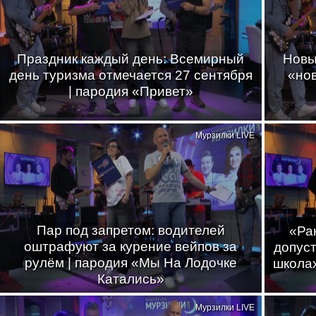
Праздник каждый день: Всемирный
Новы
день туризма отмечается 27 сентября
«нов
| пародия «Привет»
Мурзилки LIVE
Пар под запретом: водителей
«Ра
оштрафуют за курение вейпов за
допус
рулём | пародия «Мы На Лодочке
школах
Катались»
Мурзилки LIVE