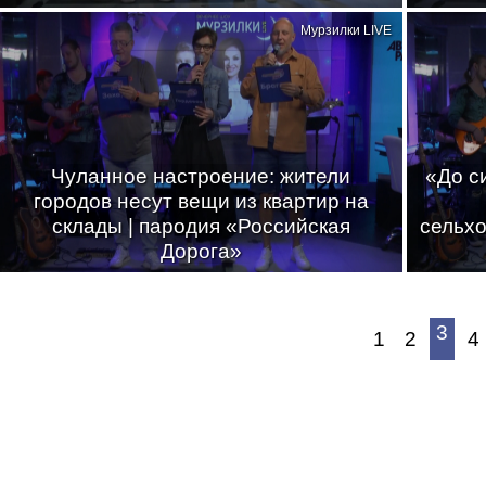
Мурзилки LIVE
Чуланное настроение: жители
«До с
городов несут вещи из квартир на
склады | пародия «Российская
сельхо
Дорога»
3
1
2
4