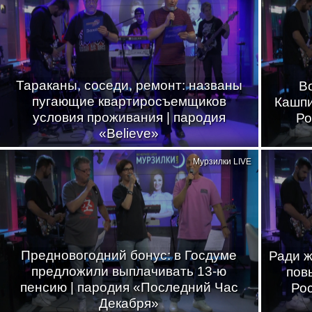
Тараканы, соседи, ремонт: названы
В
пугающие квартиросъемщиков
Кашпи
условия проживания | пародия
Ро
«Believe»
Мурзилки LIVE
Предновогодний бонус: в Госдуме
Ради ж
предложили выплачивать 13-ю
пов
пенсию | пародия «Последний Час
Рос
Декабря»