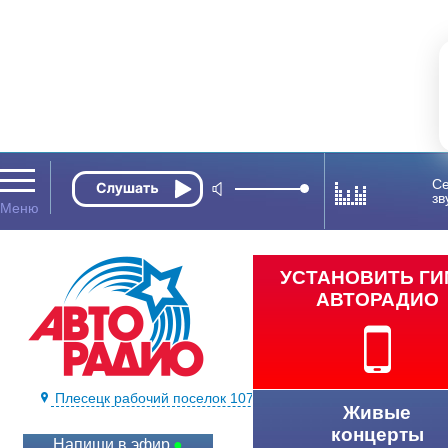
Се
зв
УСТАНОВИТЬ Г
АВТОРАДИО
Плесецк рабочий поселок 107,7 FM
Живые
концерты
Напиши в эфир