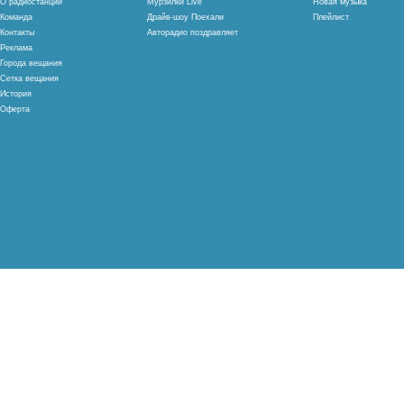
О радиостанции
Мурзилки Live
Новая музыка
Команда
Драйв-шоу Поехали
Плейлист
Контакты
Авторадио поздравляет
Реклама
Города вещания
Сетка вещания
История
Оферта