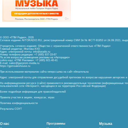
© ООО «ГПМ Радио», 2026
Сетевое издание AVTORADIO.RU, регистрационный номер
СМИ Эл № ФС77-81953 от 24.09.2021,
выда
Учредитель сетевого издания: Общество с ограниченной ответственностью «ГПМ Радио»
Главный редактор: Ипатова И.Ю.
Адрес электронной почты:
info@aradio.ru
Номер телефона редакции: +7 (495) 937-33-67
По всем вопросам размещения рекламы на «Авторадио»
сейлз-хаус «ГПМ Реклама»: +7 (495) 921-40-41
E-mail:
sales@gazprom-media.ru
https://gpmsaleshouse.ru
При использовании материалов сайта гиперссылка на сайт обязательна
Адрес электронной почты для отправления досудебной претензии по вопросам нарушения авторских 
На информационном ресурсе (сайте) применяются рекомендательные технологии (информационные тех
пользователей сети «Интернет», находящихся на территории Российской Федерации)
Более подробная информация для правообладателей
Правила участия в акциях, конкурсах, играх
Политика конфиденциальности
Результаты СОУТ
О нас
Программы
Музыка