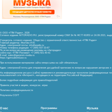
© ООО «ГПМ Радио», 2026
Сетевое издание AVTORADIO.RU, регистрационный номер
СМИ Эл № ФС77-81953 от 24.09.2021,
выда
Учредитель сетевого издания: Общество с ограниченной ответственностью «ГПМ Радио»
Главный редактор: Ипатова И.Ю.
Адрес электронной почты:
info@aradio.ru
Номер телефона редакции: +7 (495) 937-33-67
По всем вопросам размещения рекламы на «Авторадио»
сейлз-хаус «ГПМ Реклама»: +7 (495) 921-40-41
E-mail:
sales@gazprom-media.ru
https://gpmsaleshouse.ru
При использовании материалов сайта гиперссылка на сайт обязательна
Адрес электронной почты для отправления досудебной претензии по вопросам нарушения авторских 
На информационном ресурсе (сайте) применяются рекомендательные технологии (информационные тех
пользователей сети «Интернет», находящихся на территории Российской Федерации)
Более подробная информация для правообладателей
Правила участия в акциях, конкурсах, играх
Политика конфиденциальности
Результаты СОУТ
О нас
Программы
Музыка