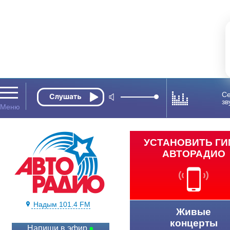
Се
зв
УСТАНОВИТЬ Г
АВТОРАДИО
Надым 101.4 FM
Живые
концерты
Напиши в эфир