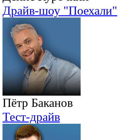
Драйв-шоу "Поехали"
Пётр Баканов
Тест-драйв