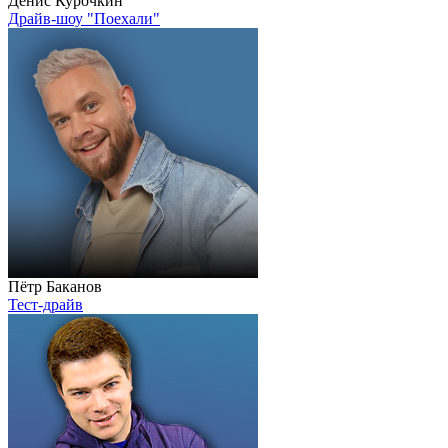
Денис Курочкин
Драйв-шоу "Поехали"
Пётр Баканов
Тест-драйв