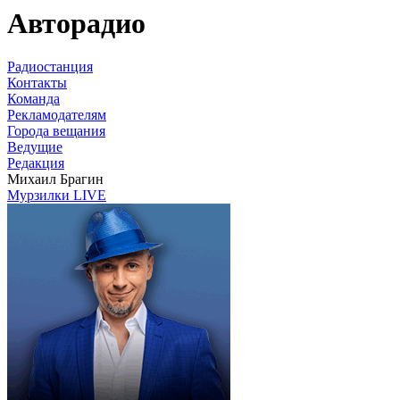
Авторадио
Радиостанция
Контакты
Команда
Рекламодателям
Города вещания
Ведущие
Редакция
Михаил Брагин
Мурзилки LIVE