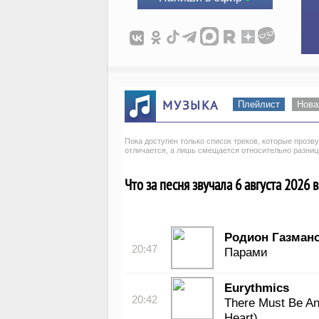
МУЗЫКА
Плейлист
Нова
Пока доступен только список треков, которые проз
отличается, а лишь смещается относительно разни
Что за песня звучала 6 августа 2026 в
Родион Газман
20:47
Парами
Eurythmics
20:42
There Must Be An
Heart)