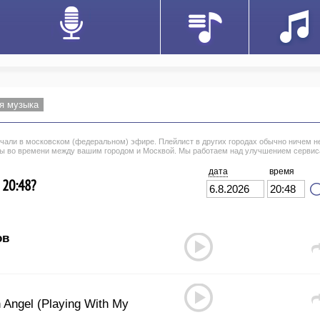
я музыка
вучали в московском (федеральном) эфире. Плейлист в других городах обычно ничем н
цы во времени между вашим городом и Москвой. Мы работаем над улучшением сервис
дата
время
 20:48?
ов
 Angel (Playing With My