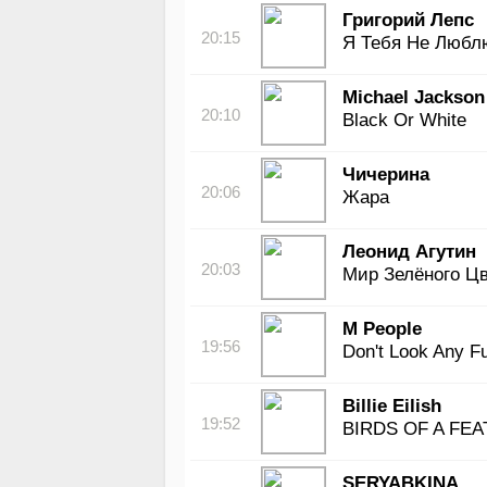
Григорий Лепс
20:15
Я Тебя Не Любл
Michael Jackson
20:10
Black Or White
Чичерина
20:06
Жара
Леонид Агутин
20:03
Мир Зелёного Ц
M People
19:56
Don't Look Any Fu
Billie Eilish
19:52
BIRDS OF A FE
SERYABKINA