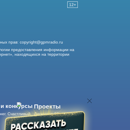
12+
жных прав:
copyright@gpmradio.ru
логии предоставления информации на
ернет», находящихся на территории
 и конкурсы
Проекты
нег. Счастливый
Дискотека 80-х
Живые концерты
Журнал Авторадио