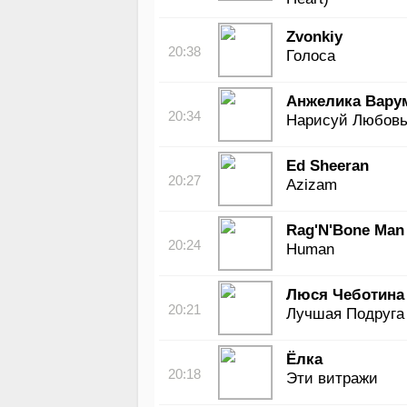
Zvonkiy
20:38
Голоса
Анжелика Вару
20:34
Нарисуй Любов
Ed Sheeran
20:27
Azizam
Rag'N'Bone Man
20:24
Human
Люся Чеботина
20:21
Лучшая Подруга
Ёлка
20:18
Эти витражи