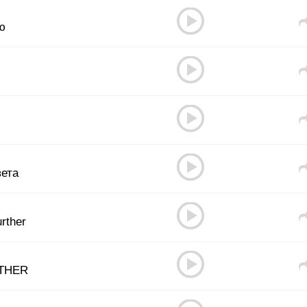
ю
вета
rther
ATHER