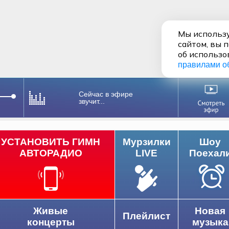
Мы использу
сайтом, вы 
об использо
правилами о
Сейчас в эфире
звучит...
УСТАНОВИТЬ ГИМН
Мурзилки
Шоу
АВТОРАДИО
LIVE
Поехал
Живые
Новая
Плейлист
концерты
музыка