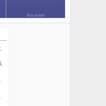
Все акции
е
а.