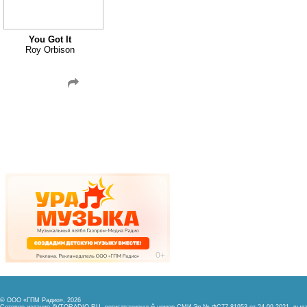
You Got It
Roy Orbison
© ООО «ГПМ Радио», 2026