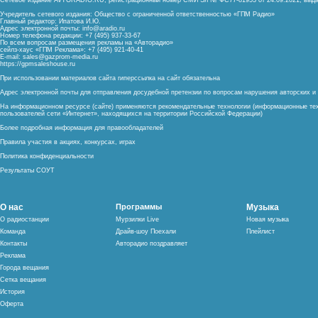
Сетевое издание AVTORADIO.RU, регистрационный номер
СМИ Эл № ФС77-81953 от 24.09.2021,
выда
Учредитель сетевого издания: Общество с ограниченной ответственностью «ГПМ Радио»
Главный редактор: Ипатова И.Ю.
Адрес электронной почты:
info@aradio.ru
Номер телефона редакции: +7 (495) 937-33-67
По всем вопросам размещения рекламы на «Авторадио»
сейлз-хаус «ГПМ Реклама»: +7 (495) 921-40-41
E-mail:
sales@gazprom-media.ru
https://gpmsaleshouse.ru
При использовании материалов сайта гиперссылка на сайт обязательна
Адрес электронной почты для отправления досудебной претензии по вопросам нарушения авторских 
На информационном ресурсе (сайте) применяются рекомендательные технологии (информационные тех
пользователей сети «Интернет», находящихся на территории Российской Федерации)
Более подробная информация для правообладателей
Правила участия в акциях, конкурсах, играх
Политика конфиденциальности
Результаты СОУТ
О нас
Программы
Музыка
О радиостанции
Мурзилки Live
Новая музыка
Команда
Драйв-шоу Поехали
Плейлист
Контакты
Авторадио поздравляет
Реклама
Города вещания
Сетка вещания
История
Оферта