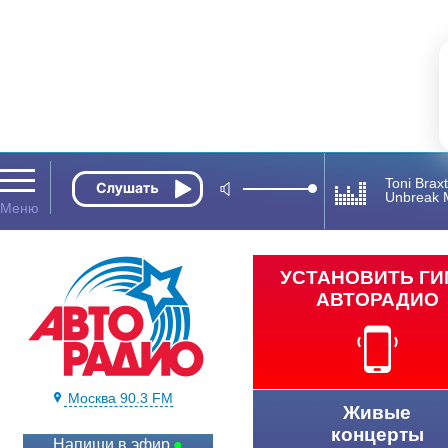
Toni Brax
Unbreak 
УСТАНОВИТЬ Г
АВТОРАДИО
Москва 90.3 FM
Живые
концерты
Напиши в эфир