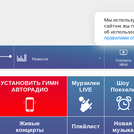
Мы использу
сайтом, вы 
об использо
правилами о
Новости
УСТАНОВИТЬ ГИМН
Мурзилки
Шоу
АВТОРАДИО
LIVE
Поехал
Живые
Новая
Плейлист
концерты
музыка