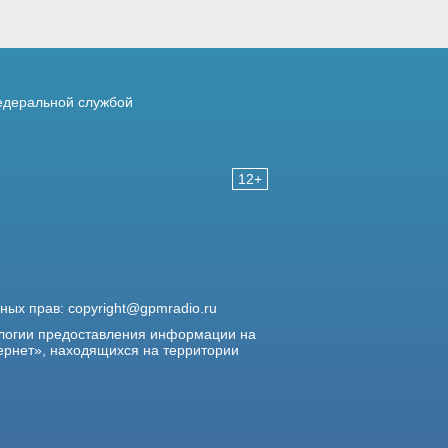
деральной службой
12+
жных прав:
copyright@gpmradio.ru
логии предоставления информации на
ернет», находящихся на территории